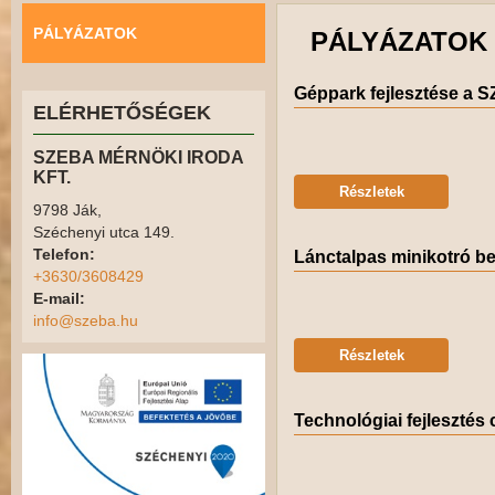
PÁLYÁZATOK
PÁLYÁZATOK
Géppark fejlesztése a S
ELÉRHETŐSÉGEK
SZEBA MÉRNÖKI IRODA
KFT.
Részletek
9798 Ják,
Széchenyi utca 149.
Telefon:
Lánctalpas minikotró b
+3630/3608429
E-mail:
info@szeba.hu
Részletek
Technológiai fejlesztés